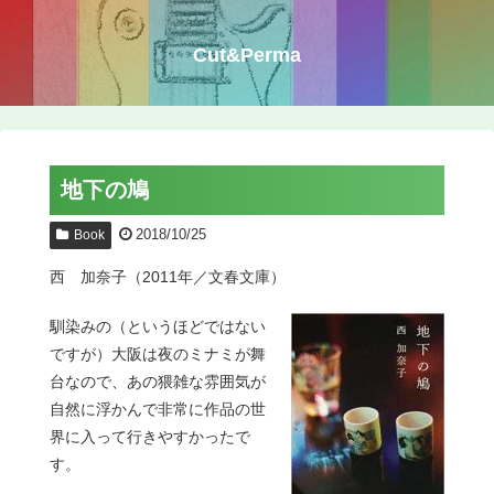
Cut&Perma
地下の鳩
2018/10/25
Book
西 加奈子（2011年／文春文庫）
馴染みの（というほどではない
ですが）大阪は夜のミナミが舞
台なので、あの猥雑な雰囲気が
自然に浮かんで非常に作品の世
界に入って行きやすかったで
す。