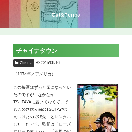
Cut&Perma
チャイナタウン
2015/08/16
Cinema
（1974年／アメリカ）
この映画はずっと気になってい
たのですが、なかなか
TSUTAYAに置いてなくて、で
もこの盆休み前のTSUTAYAで
見つけたので我先にとレンタル
した一作です。監督は「ローズ
マリーの赤ちゃん」「戦場のピ