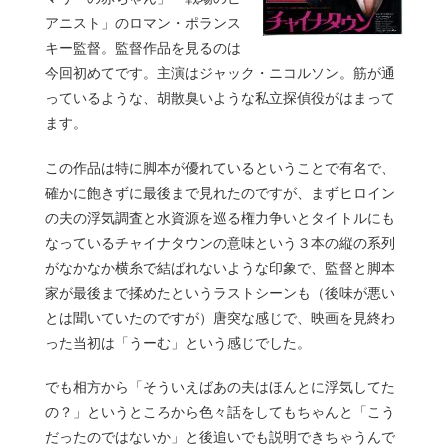
アニスト」のロマン・ポランス
キー監督。監督作品を見るのは
今回初めてです。主演はジャック・ニコルソン。筋が通
っているような、胡散臭いような私立探偵役がはまって
ます。
この作品は特に脚本が優れているということで有名で、
確かに飽きずに最後まで見れたのですが、まずヒロイン
の夫の浮気調査と水資源を巡る権力争いとタイトルにも
なっているチャイナタウンの意味という３本の縦の系列
がなかなか横糸で結ばれないような印象で、監督と脚本
家が最後まで揉めたというラストシーンも（後味が悪い
とは聞いていたのですが）唐突な感じで、映画を見終わ
った当初は「うーむ」という感じでした。
でも相方から「そういえばあの夫はほんとに浮気してた
の？」というところから色々話をしてもちゃんと「こう
だったのではないか」と後追いでも説明できちゃうんで