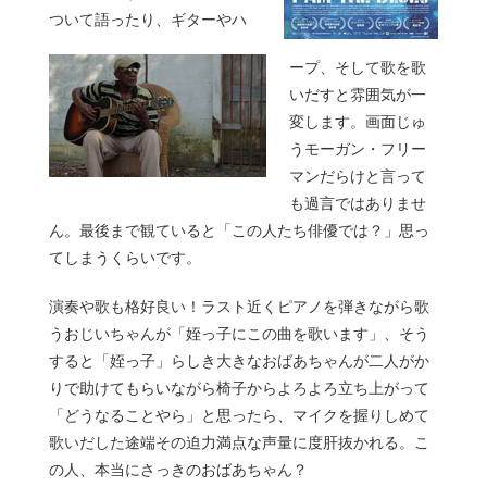
ついて語ったり、ギターやハ
ープ、そして歌を歌
いだすと雰囲気が一
変します。画面じゅ
うモーガン・フリー
マンだらけと言って
も過言ではありませ
ん。最後まで観ていると「この人たち俳優では？」思っ
てしまうくらいです。
演奏や歌も格好良い！ラスト近くピアノを弾きながら歌
うおじいちゃんが「姪っ子にこの曲を歌います」、そう
すると「姪っ子」らしき大きなおばあちゃんが二人がか
りで助けてもらいながら椅子からよろよろ立ち上がって
「どうなることやら」と思ったら、マイクを握りしめて
歌いだした途端その迫力満点な声量に度肝抜かれる。こ
の人、本当にさっきのおばあちゃん？