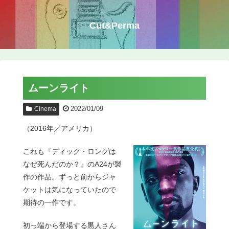
Cut&Perma
ムーンライト
2022/01/09
Cinema
（2016年／アメリカ）
これも『ディック・ロングは
なぜ死んだのか？』のA24が製
作の作品。ずっと前からジャ
ケットは気になっていたので
期待の一作です。
初っ端から登場する黒人さん