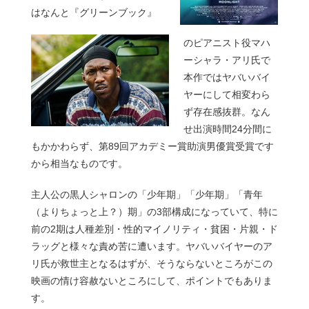
はなんと『グリーンブック』
のピアニスト役マハ
ーシャラ・アリ氏で
本作ではヤバいバイ
ヤーにして相変わら
ず存在感抜群。なん
せ出演時間24分間に
もかかわらず、第89回アカデミー賞助演男優賞受賞です
から相当なものです。
主人公の黒人シャロンの「少年期」「少年期」「青年
（よりちょっと上？）期」の3部構成になっていて、特に
前の2期は人種差別・性的マイノリティ・貧困・片親・ド
ラッグと様々な責め苦に遭います。ヤバいバイヤーのア
リ氏が救世主となるはずが、そうならないところがこの
映画の情け容赦ないところにして、ポイントでもありま
す。