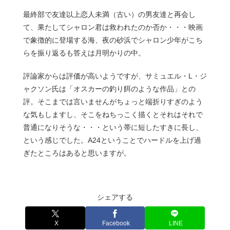
最終部で友達以上恋人未満（古い）の男友達と再会し
て、果たしてシャロン君は救われたのか否か・・・映画
で象徴的に登場する海、夜の砂浜でシャロン少年がこち
らを振り返るも答えは月明かりの中。
評論家からは評価が高いようですが、サミュエル・L・ジ
ャクソン氏は「オスカーの釣り餌のような作品」との
評。そこまでは言いませんがちょっと端折りすぎのよう
な気もしますし、そこをねちっこく描くとそれはそれで
普通になりそうな・・・という帯に短したすきに長し、
という感じでした。A24ということでハードルを上げ過
ぎたところはあると思いますが。
シェアする
X
Facebook
LINE