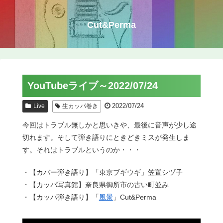
Cut&Perma
YouTubeライブ～2022/07/24
2022/07/24
Live
生カッパ巻き
今回はトラブル無しかと思いきや、最後に音声が少し途
切れます。そして弾き語りにときどきミスが発生しま
す。それはトラブルというのか・・・
・【カバー弾き語り】「東京ブギウギ」笠置シヅ子
・【カッパ写真館】奈良県御所市の古い町並み
・【カッパ弾き語り】「
風景
」Cut&Perma