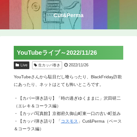
Cut&Perma
YouTubeライブ～2022/11/26
2022/11/26
Live
生カッパ巻き
YouTubeさんから駄目だし喰らったり、BlackFriday詐欺
にあったり、ネットはとても怖いところです。
・【カバー弾き語り】「時の過ぎゆくままに」沢田研二
（エレキ＆コーラス編）
・【カッパ写真館】京都府久御山町東一口の古い町並み
・【カッパ弾き語り】「
コスモス
」Cut&Perma（ベース
＆コーラス編）