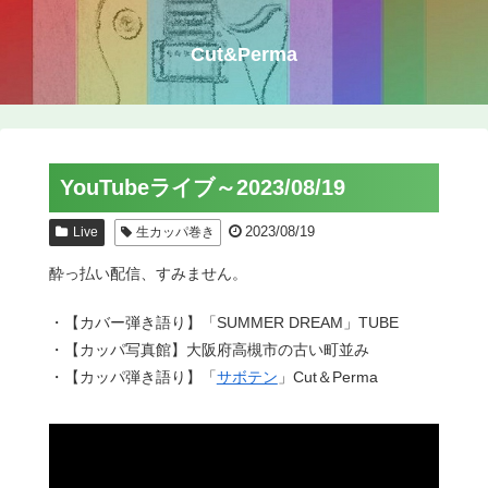
Cut&Perma
YouTubeライブ～2023/08/19
2023/08/19
Live
生カッパ巻き
酔っ払い配信、すみません。
・【カバー弾き語り】「SUMMER DREAM」TUBE
・【カッパ写真館】大阪府高槻市の古い町並み
・【カッパ弾き語り】「
サボテン
」Cut＆Perma