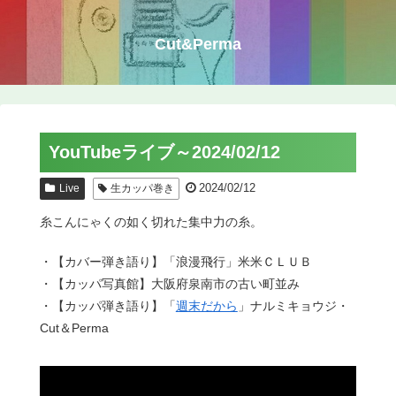
Cut&Perma
YouTubeライブ～2024/02/12
2024/02/12
Live
生カッパ巻き
糸こんにゃくの如く切れた集中力の糸。
・【カバー弾き語り】「浪漫飛行」米米ＣＬＵＢ
・【カッパ写真館】大阪府泉南市の古い町並み
・【カッパ弾き語り】「
週末だから
」ナルミキョウジ・
Cut＆Perma