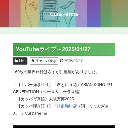
Cut&Perma
YouTubeライブ～2025/04/27
2025/04/27
Live
生カッパ巻き
160枚の世界旅行はさすがに無理がありました。
・【カバー弾き語り】「君という花」ASIAN KUNG-FU
GENERATION（ベース＆コーラス編）
・【カッパ写真館】大阪万博2025
・【カッパ弾き語り】「
焙煎珈琲店
（詞：ろまんざさ
ん）」Cut＆Perma