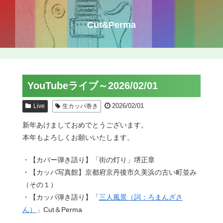
Cut&Perma
YouTubeライブ～2026/02/01
2026/02/01
Live
生カッパ巻き
新年あけましておめでとうございます。
本年もよろしくお願いいたします。
・【カバー弾き語り】「街の灯り」堺正章
・【カッパ写真館】京都府京丹後市久美浜の古い町並み
（その１）
・【カッパ弾き語り】「
三人風景（詞：ろまんざさ
ん）
」Cut＆Perma