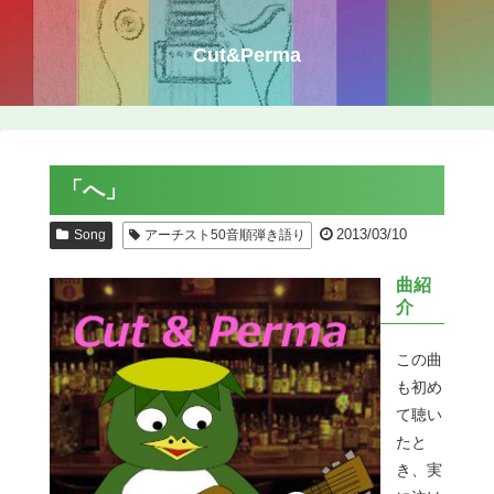
Cut&Perma
「へ」
2013/03/10
Song
アーチスト50音順弾き語り
曲紹
介
この曲
も初め
て聴い
たと
き、実