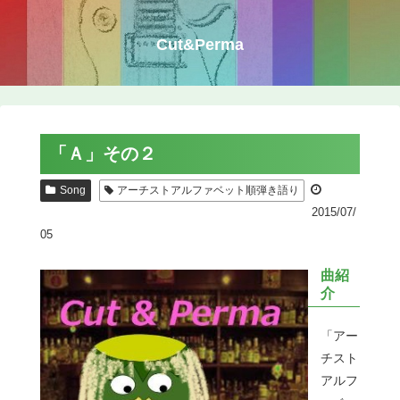
Cut&Perma
「Ａ」その２
Song
アーチストアルファベット順弾き語り
2015/07/
05
曲紹
介
「アー
チスト
アルフ