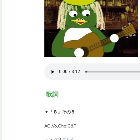
歌詞
▼「Ｂ」その８
AG,Vo,Cho:C&P
元ネタは
こちら
。