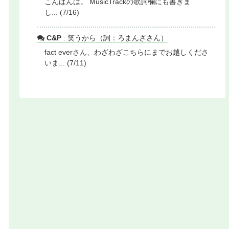
こんばんは。 MusicTrackの歌詞欄にも書きま
し... (7/16)
C&P
: 笑うから（詞：ろまんざさん）
fact everさん、わざわざこちらにまでお越しくださ
いま... (7/11)