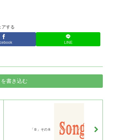
ェアする
cebook
LINE
トを書き込む
「Ｂ」その８