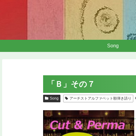
Song
「Ｂ」その７
Song
アーチストアルファベット順弾き語り