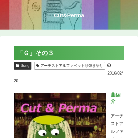
Cut&Perma
「Ｇ」その３
Song
アーチストアルファベット順弾き語り
2016/02/
20
曲紹
介
アーチ
ストア
ルファ