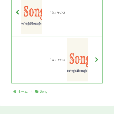
「Ｇ」その２
「Ｇ」その４
ホーム
Song