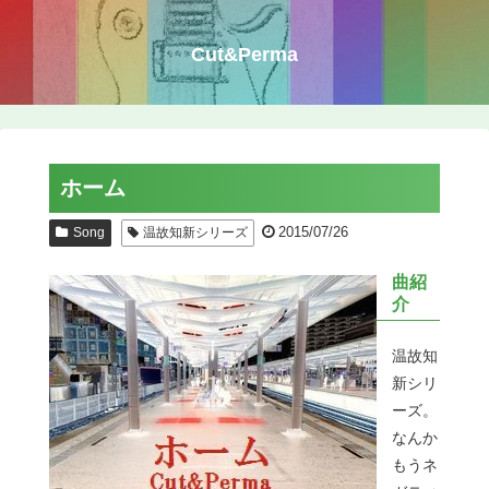
Cut&Perma
ホーム
2015/07/26
Song
温故知新シリーズ
曲紹
介
温故知
新シリ
ーズ。
なんか
もうネ