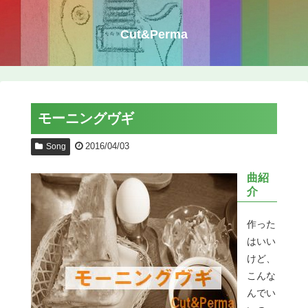
Cut&Perma
モーニングヴギ
2016/04/03
Song
曲紹
介
作った
はいい
けど、
こんな
んでい