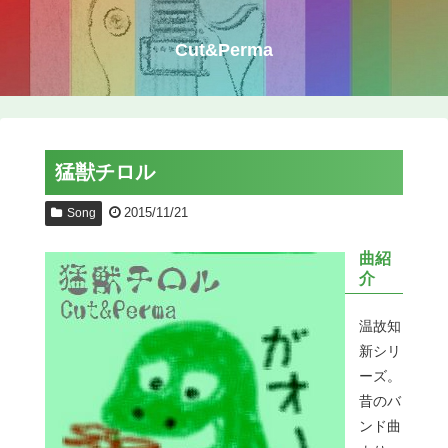
Cut&Perma
猛獣チロル
2015/11/21
Song
曲紹
介
温故知
新シリ
ーズ。
昔のバ
ンド曲