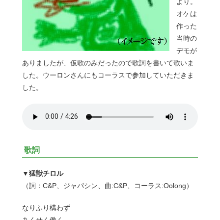
より。
オケは
作った
当時の
デモが
ありましたが、仮歌のみだったので歌詞を書いて歌いま
した。ウーロンさんにもコーラスで参加していただきま
した。
歌詞
▼猛獣チロル
（詞：C&P、ジャパシン、曲:C&P、コーラス:Oolong）
なりふり構わず