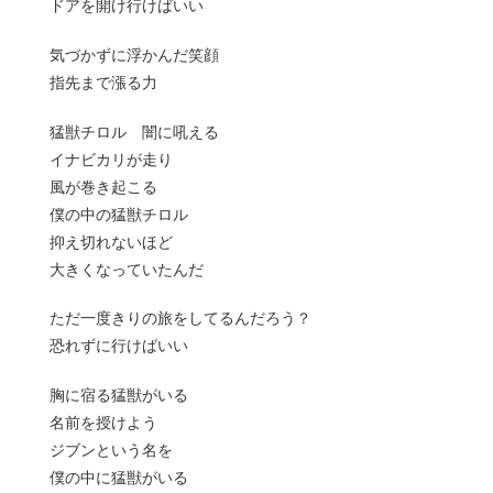
ドアを開け行けばいい
気づかずに浮かんだ笑顔
指先まで漲る力
猛獣チロル 闇に吼える
イナビカリが走り
風が巻き起こる
僕の中の猛獣チロル
抑え切れないほど
大きくなっていたんだ
ただ一度きりの旅をしてるんだろう？
恐れずに行けばいい
胸に宿る猛獣がいる
名前を授けよう
ジブンという名を
僕の中に猛獣がいる