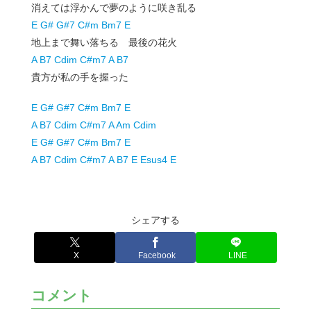
消えては浮かんで夢のように咲き乱る
E G# G#7 C#m Bm7 E
地上まで舞い落ちる 最後の花火
A B7 Cdim C#m7 A B7
貴方が私の手を握った
E G# G#7 C#m Bm7 E
A B7 Cdim C#m7 A Am Cdim
E G# G#7 C#m Bm7 E
A B7 Cdim C#m7 A B7 E Esus4 E
シェアする
X
Facebook
LINE
コメント