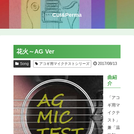
Cut&Perma
花火～AG Ver
2017/08/13
Song
アコギ用マイクテストシリーズ
曲紹
介
「アコ
ギ用マ
イクテ
スト」
兼「温