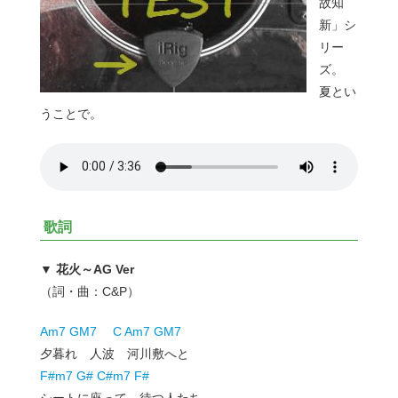
故知
新」シ
リー
ズ。
夏とい
うことで。
歌詞
▼ 花火～AG Ver
（詞・曲：C&P）
Am7 GM7 C Am7 GM7
夕暮れ 人波 河川敷へと
F#m7 G# C#m7 F#