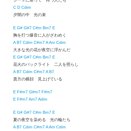
シートに座って 待つ人たち
C D Cdim
夕闇の中 光の束
E G# G#7 C#m Bm7 E
胸を打つ爆音に人がざわめく
A B7 Cdim C#m7 A Am Cdim
大きな光の花が夜空に浮かんだ
E G# G#7 C#m Bm7 E
花火のバックライト 二人を照らし
A B7 Cdim C#m7 A B7
貴方の横顔 見上げている
E F#m7 G#m7 F#m7
E F#m7 Am7 Adim
E G# G#7 C#m Bm7 E
夏の夜空を染める 光の輪たち
A B7 Cdim C#m7 A Am Cdim