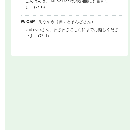
こんばんは。 MusicTrackの歌詞欄にも書きま
し... (7/16)
C&P
: 笑うから（詞：ろまんざさん）
fact everさん、わざわざこちらにまでお越しくださ
いま... (7/11)