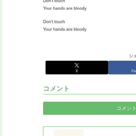
Don’t touch
Your hands are bloody
Don’t touch
Your hands are bloody
シ
X
Fa
コメント
コメン