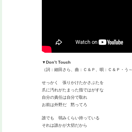
▼Don’t Touch
（詞：細田さら、曲：Ｃ＆Ｐ、唄：Ｃ＆Ｐ・う
せっかく 張りかけたかさぶたを
爪に汚れがたまった指ではがすな
自分の責任は自分で取れ
お前は外野だ 黙ってろ
誰でも 弱みくらい持っている
それは誰かが大切だから