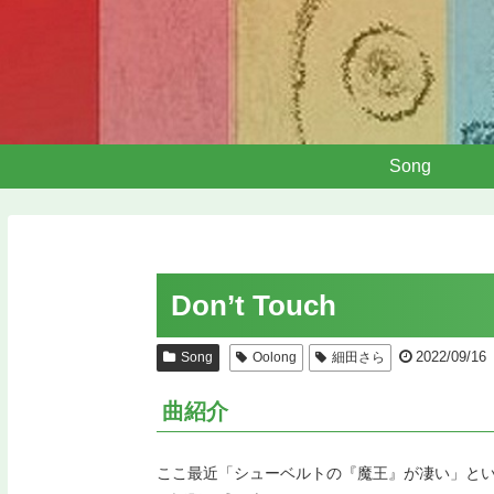
Song
Don’t Touch
2022/09/16
Song
Oolong
細田さら
曲紹介
ここ最近「シューベルトの『魔王』が凄い」と