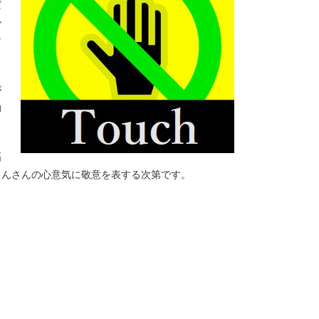
だ
か
な
が
動
幅
ろんさんの心意気に敬意を表する次第です。
！