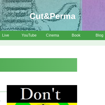
Cut&Perma
Live
YouTube
Cinema
Book
Blog
い