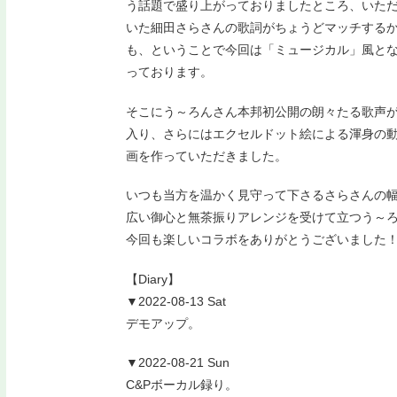
う話題で盛り上がっておりましたところ、いた
いた細田さらさんの歌詞がちょうどマッチする
も、ということで今回は「ミュージカル」風と
っております。
そこにう～ろんさん本邦初公開の朗々たる歌声
入り、さらにはエクセルドット絵による渾身の
画を作っていただきました。
いつも当方を温かく見守って下さるさらさんの
広い御心と無茶振りアレンジを受けて立つう～
今回も楽しいコラボをありがとうございました
【Diary】
▼2022-08-13 Sat
デモアップ。
▼2022-08-21 Sun
C&Pボーカル録り。