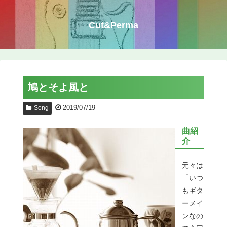
Cut&Perma
鳩とそよ風と
2019/07/19
Song
曲紹
介
元々は
「いつ
もギタ
ーメイ
ンなの