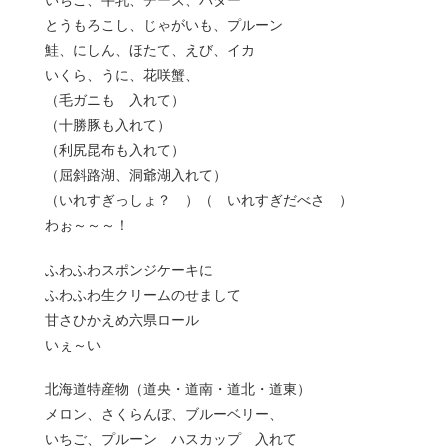
いちご、牛乳、チーズ、バター
とうもろこし、じゃがいも、プルーン
鮭、にしん、ほたて、えび、イカ
いくら、うに、花咲蟹、
（毛ガニも 入れて）
（十勝豚も入れて）
（利尻昆布も入れて）
（屈斜路湖、洞爺湖入れて）
（いれすぎっしょ？ ）（ いれすぎだべさ ）
わぉ～～～！
ふわふわスポンジケーキに
ふわふわ生クリームのせまして
甘さひかえめ六県ロール
いぇ～い
北海道特産物（道央・道南・道北・道東）
メロン、さくらんぼ、ブルーベリー、
いちご、プルーン ハスカップ 入れて