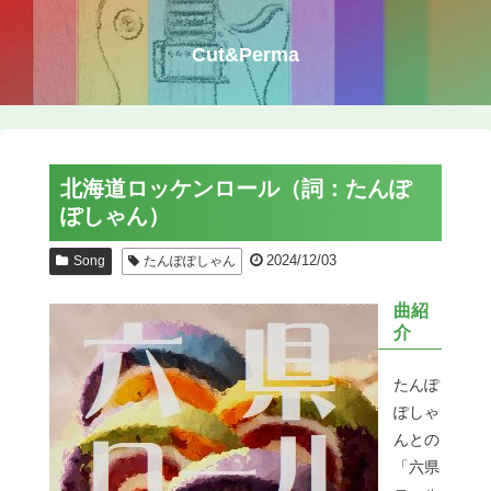
Cut&Perma
北海道ロッケンロール（詞：たんぽ
ぽしゃん）
2024/12/03
Song
たんぽぽしゃん
曲紹
介
たんぽ
ぽしゃ
んとの
「六県