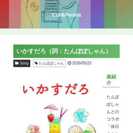
Cut&Perma
いかすだろ（詞：たんぽぽしゃん）
2026/05/23
Song
たんぽぽしゃん
曲紹
介
たんぽ
ぽしゃ
んとの
コラボ
「休日