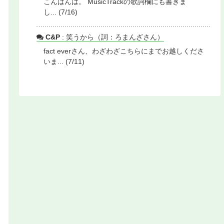
こんばんは。 MusicTrackの歌詞欄にも書きま
し... (7/16)
C&P
: 笑うから（詞：ろまんざさん）
fact everさん、わざわざこちらにまでお越しくださ
いま... (7/11)