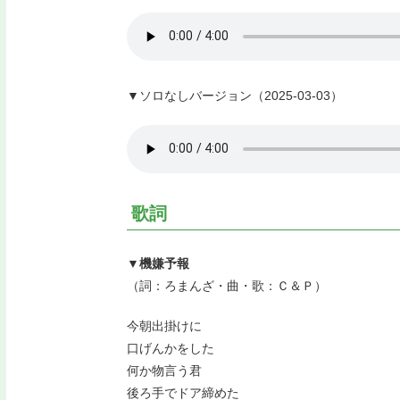
▼ソロなしバージョン（2025-03-03）
歌詞
▼機嫌予報
（詞：ろまんざ・曲・歌：Ｃ＆Ｐ）
今朝出掛けに
口げんかをした
何か物言う君
後ろ手でドア締めた