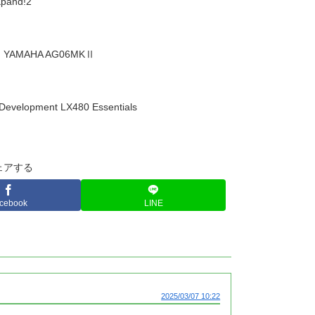
pand!2
YAMAHA AG06MKⅡ
opment LX480 Essentials
ェアする
cebook
LINE
2025/03/07 10:22