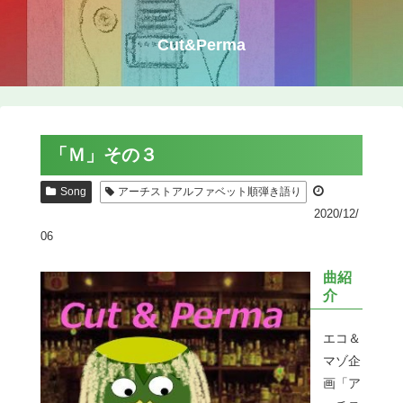
Cut&Perma
「Ｍ」その３
Song
アーチストアルファベット順弾き語り
2020/12/
06
曲紹
介
エコ＆
マゾ企
画「ア