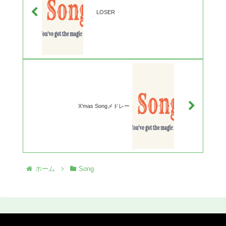
LOSER
X’mas Songメドレー
ホーム
Song