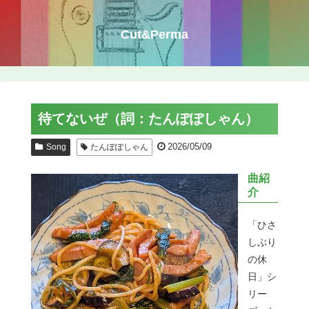
Cut&Perma
待てないぜ（詞：たんぽぽしゃん）
2026/05/09
Song
たんぽぽしゃん
曲紹
介
「ひさ
しぶり
の休
日」シ
リー