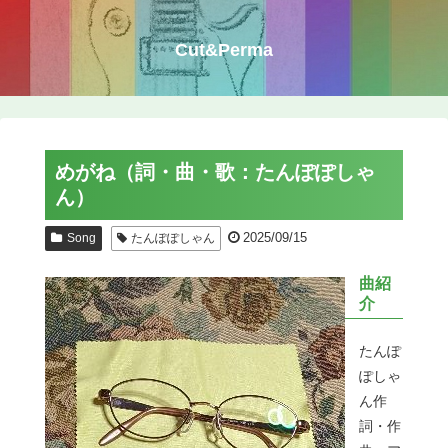
Cut&Perma
めがね（詞・曲・歌：たんぽぽしゃ
ん）
2025/09/15
Song
たんぽぽしゃん
曲紹
介
たんぽ
ぽしゃ
ん作
詞・作