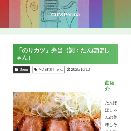
Cut&Perma
「のりカツ」弁当（詞：たんぽぽし
ゃん）
2025/10/13
Song
たんぽぽしゃん
曲紹
介
たんぽ
ぽしゃ
んの美
味しそ