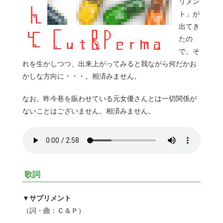
リメン
ト」が
出てき
たの
で、そ
れを生かしつつ、出来上がってみると我ながら何だかお
かしな方向に・・・。相済みません。
なお、昨今巷を賑わせている元女優さんとは一切関係が
ないことはございません。相済みません。
歌詞
▼サプリメント
（詞・曲：Ｃ＆Ｐ）