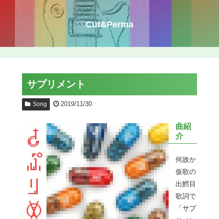
Cut&Perma
サプリメント
2019/11/30
Song
曲紹
介
何故か
仮歌の
出鱈目
歌詞で
「サプ