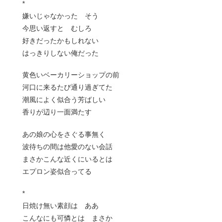
*
嫌いじゃなかった そう
今思い返すと むしろ
好きだったかもしれない
はっきりしない俺だった
黄色いベーカリーショップの前
河口に来るたび通り過ぎてた
潮風によく似合う芳ばしい
香りが辺り一面満たす
あの娘の心をさぐる事無く
波待ちの間は他愛のない会話
まさかこんな近くにいるとは
エプロン姿似合ってる
*
日焼け無い素顔は ああ
こんなにも可憐とは まさか