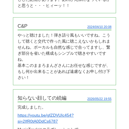
と思うと・・・ヒィーッ！！
C&P
2024/04/10 20:08
やっと聴けました！弾き語り風もいいですね。こう
して聴くと交代で作った風に聴こえないかもしれま
せんね。ボーカルも自然な感じで合ってますし、繋
ぎ部分を省いた構成もシンプルで聴きやすいです
ね。
基本このままろまんざさんにお任せな感じですが、
もし何か出来ることがあれば遠慮なくお申し付け下
さい！
知らない顔しての続編
2026/05/22 19:55
完成しました。
https://youtu.be/gfZDVUIc454?
si=2IfR0tA0DdCs6787