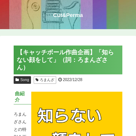
Cut&Perma
【キャッチボール作曲企画】「知ら
ない顔をして」（詞：ろまんざさ
ん）
2022/12/28
Song
ろまんざ
曲紹
介
ろまん
ざさん
との特