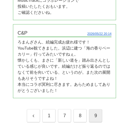
MusicTrackにコラボレーションで
投稿いたしたくおもいます。
ご確認くださいね。
C&P
2026/05/22 20:14
ろまんざさん、続編完成お疲れ様です！
YouTube観てきました。浜辺に建つ「海の香りベー
カリー」行ってみたいですねぇ。
懐かしくも、まさに「新しい道を」踏み出さんとし
ている感じが良いです。続編だけど振り返るのでは
なくて前を向いている、というのが。また次の展開
もありそうですよね！
本当にコラボ冥利に尽きます。あらためましてあり
がとうございました！
前
1
7
8
9
へ