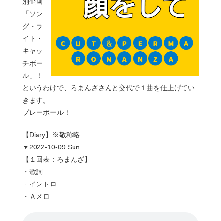
別企画
「ソン
グ・ラ
イト・
キャッ
チボー
ル」！
というわけで、ろまんざさんと交代で１曲を仕上げてい
きます。
プレーボール！！
【Diary】※敬称略
▼2022-10-09 Sun
【１回表：ろまんざ】
・歌詞
・イントロ
・Ａメロ