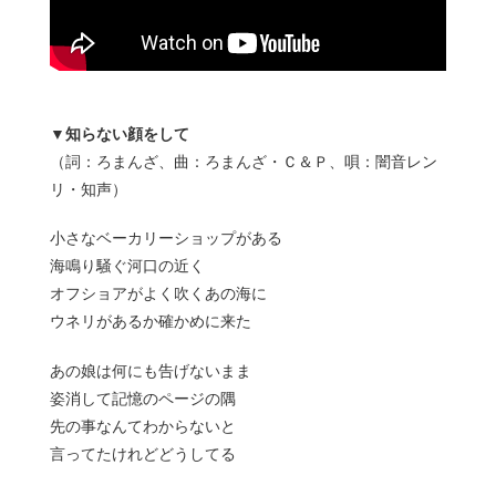
▼知らない顔をして
（詞：ろまんざ、曲：ろまんざ・Ｃ＆Ｐ、唄：闇音レン
リ・知声）
小さなベーカリーショップがある
海鳴り騒ぐ河口の近く
オフショアがよく吹くあの海に
ウネリがあるか確かめに来た
あの娘は何にも告げないまま
姿消して記憶のページの隅
先の事なんてわからないと
言ってたけれどどうしてる