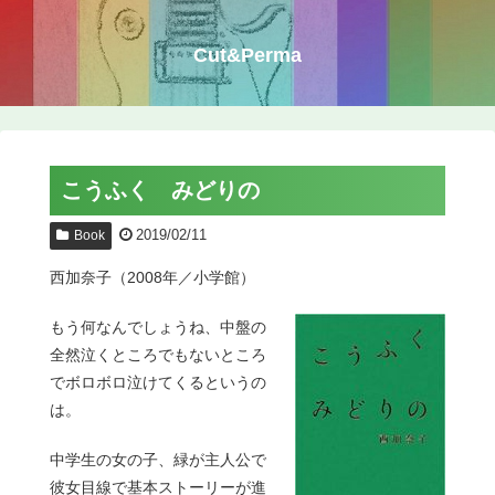
Cut&Perma
こうふく みどりの
2019/02/11
Book
西加奈子（2008年／小学館）
もう何なんでしょうね、中盤の
全然泣くところでもないところ
でボロボロ泣けてくるというの
は。
中学生の女の子、緑が主人公で
彼女目線で基本ストーリーが進