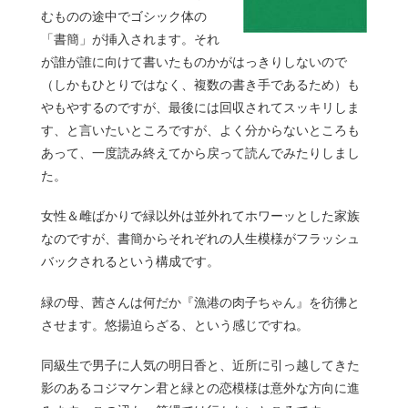
むものの途中でゴシック体の
「書簡」が挿入されます。それ
が誰が誰に向けて書いたものかがはっきりしないので
（しかもひとりではなく、複数の書き手であるため）も
やもやするのですが、最後には回収されてスッキリしま
す、と言いたいところですが、よく分からないところも
あって、一度読み終えてから戻って読んでみたりしまし
た。
女性＆雌ばかりで緑以外は並外れてホワーッとした家族
なのですが、書簡からそれぞれの人生模様がフラッシュ
バックされるという構成です。
緑の母、茜さんは何だか『漁港の肉子ちゃん』を彷彿と
させます。悠揚迫らざる、という感じですね。
同級生で男子に人気の明日香と、近所に引っ越してきた
影のあるコジマケン君と緑との恋模様は意外な方向に進