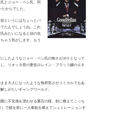
ロ氏とジョー・ペシ氏、同
いたからでした。
主役というにはちょっとバ
ってたんでしょうね。これ
プ氏みたいになると頭の先
しちゃう気がします。もう
グにしたようなジョー・ペシ氏の怖さがボケとなって
すし、リオッタ君の妻役ロレイン・ブラッコ嬢のエキ
のまま大人になったような無邪気さがコミカルでもあ
理解しがたいギャングワールド。
周囲に不安感を漂わせる重石の様。斜に構えてこっち
6年）で鏡を前に一人拳銃を構えてシュミレーションす