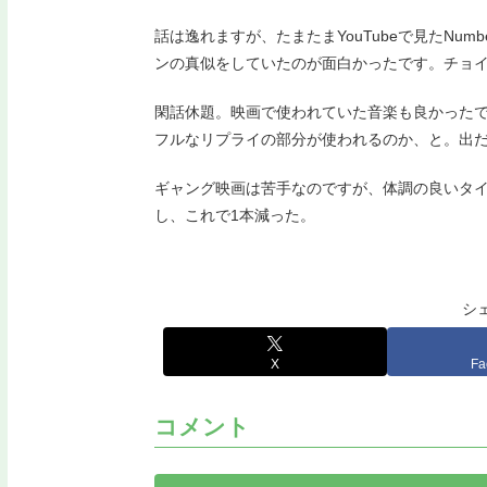
話は逸れますが、たまたまYouTubeで見たNum
ンの真似をしていたのが面白かったです。チョ
閑話休題。映画で使われていた音楽も良かった
フルなリプライの部分が使われるのか、と。出
ギャング映画は苦手なのですが、体調の良いタ
し、これで1本減った。
シ
X
Fa
コメント