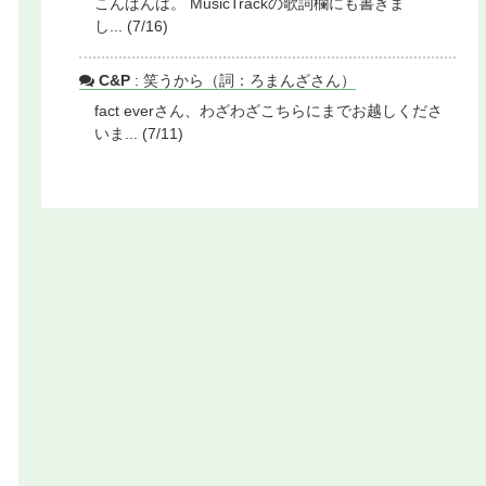
こんばんは。 MusicTrackの歌詞欄にも書きま
し... (7/16)
C&P
: 笑うから（詞：ろまんざさん）
fact everさん、わざわざこちらにまでお越しくださ
いま... (7/11)