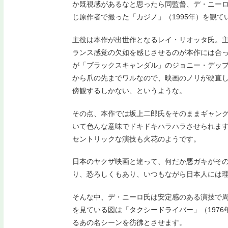
か既視感があるなと思ったら同監督、デ・ニー
じ原作者で撮った「カジノ」（1995年）を観て
主役は本作が出世作となるレイ・リオッタ氏。
ランス感覚の欠如を感じさせるのが本作には合
が「ブラックスキャンダル」のジョニー・デッ
から爪の先までワルなので、映画のノリが硬直
傍観するしかない、というような。
その点、本作では坂上二郎氏をそのままギャン
いて色んな意味でドキドキハラハラさせられま
セントリックな演技も火花のようです。
日本のヤクザ映画と違って、何だか悪ガキがそ
り、恐ろしくもあり、いつもながら日本人には
そんな中、デ・ニーロ氏は安定感のある演技で
を見ている図は「タクシードライバー」（197
るあの名シーンを彷彿とさせます。