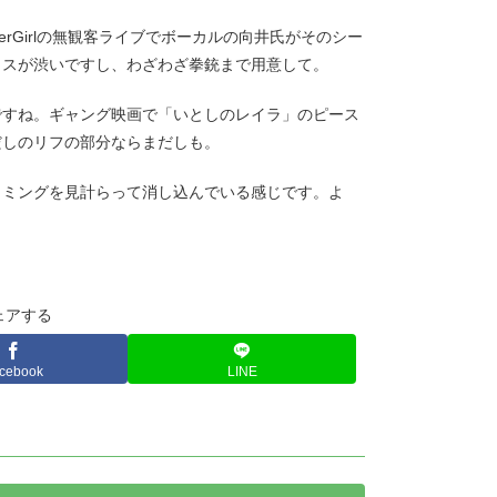
berGirlの無観客ライブでボーカルの向井氏がそのシー
イスが渋いですし、わざわざ拳銃まで用意して。
ですね。ギャング映画で「いとしのレイラ」のピース
だしのリフの部分ならまだしも。
イミングを見計らって消し込んでいる感じです。よ
ェアする
cebook
LINE