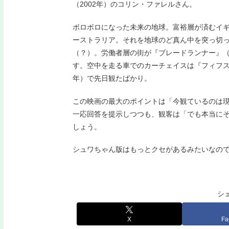
（2002年）のコリン・ファレルさん。
ボロボロになった未来の地球。富裕層が済むイ
ーストラリア。それを地球のど真ん中を突っ切
（？）。労働者層の街が『ブレードランナー』（1
す。空中を走る車でのカーチェイスは『フィフス・
年）で先日観たばかり。
この映画の最大のポイントは「今観ているのは
一応回答を提示しつつも、観客は「でも本当に
しょう。
シュワちゃん版はもっとクセがあるみたいなの
シ
X
Fa