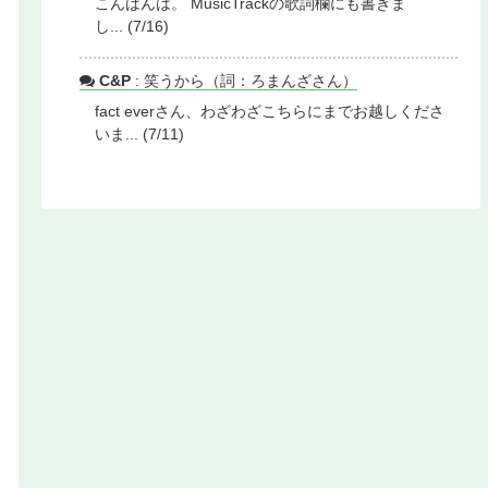
こんばんは。 MusicTrackの歌詞欄にも書きま
し... (7/16)
C&P
: 笑うから（詞：ろまんざさん）
fact everさん、わざわざこちらにまでお越しくださ
いま... (7/11)