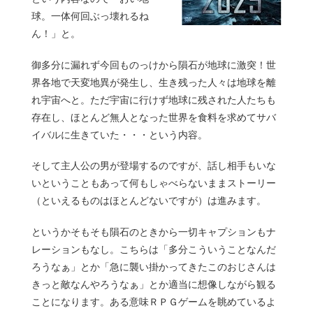
球。一体何回ぶっ壊れるね
ん！」と。
御多分に漏れず今回ものっけから隕石が地球に激突！世
界各地で天変地異が発生し、生き残った人々は地球を離
れ宇宙へと。ただ宇宙に行けず地球に残された人たちも
存在し、ほとんど無人となった世界を食料を求めてサバ
イバルに生きていた・・・という内容。
そして主人公の男が登場するのですが、話し相手もいな
いということもあって何もしゃべらないままストーリー
（といえるものはほとんどないですが）は進みます。
というかそもそも隕石のときから一切キャプションもナ
レーションもなし。こちらは「多分こういうことなんだ
ろうなぁ」とか「急に襲い掛かってきたこのおじさんは
きっと敵なんやろうなぁ」とか適当に想像しながら観る
ことになります。ある意味ＲＰＧゲームを眺めているよ