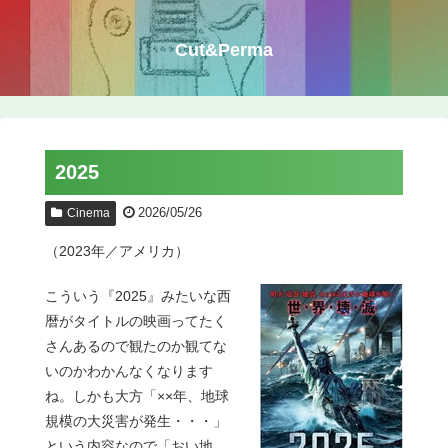
Cut&Perma
2025
2026/05/26
Cinema
（2023年／アメリカ）
こういう『2025』みたいな西
暦がタイトルの映画ってたく
さんあるので観たのか観てな
いのかわかんなくなります
ね。しかも大方「××年、地球
規模の大災害が発生・・・」
という内容なので「おい地