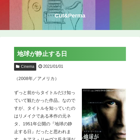
Cut&Perma
地球が静止する日
2021/01/01
Cinema
（2008年／アメリカ）
ずっと前からタイトルだけ知っ
ていて観たかった作品。なので
すが、タイトルを知っていたの
はリメイクである本作の元ネ
タ、1951年公開の『地球の静
止する日』だったと思われま
す。キアヌ・リーヴス氏主演だ