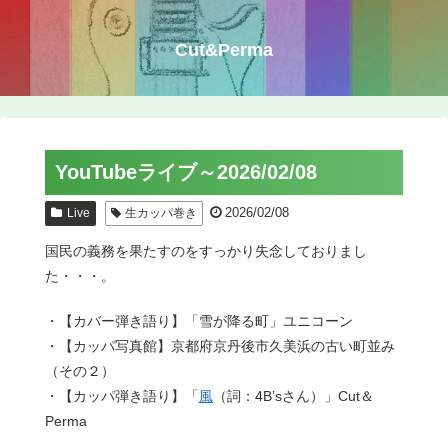
Cut&Perma
YouTubeライブ～2026/02/08
2026/02/08
Live
生カッパ巻き
国民の義務を果たすのをすっかり失念しておりまし
た・・・。
・【カバー弾き語り】「雪が降る町」ユニコーン
・【カッパ写真館】京都府京丹後市久美浜の古い町並み
（その２）
・【カッパ弾き語り】「
風
（詞：4B’sさん）」Cut＆
Perma