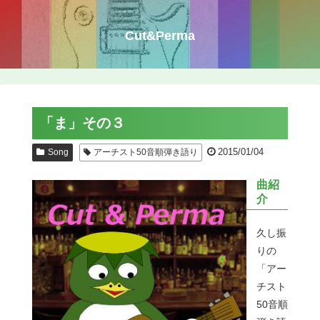
Cut&Perma
「ま」その３
2015/01/04
Song
アーチスト50音順弾き語り
曲紹
介
久し振
りの
「アー
チスト
50音順