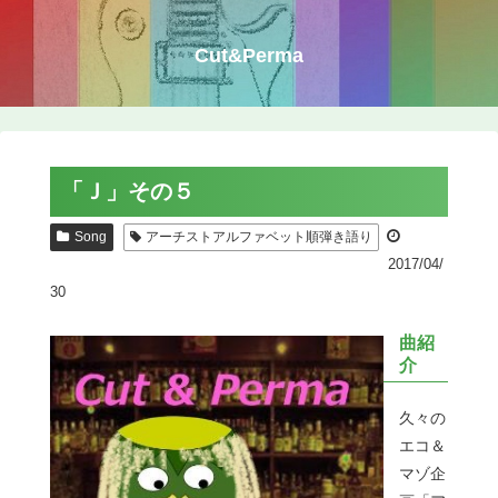
Cut&Perma
「Ｊ」その５
Song
アーチストアルファベット順弾き語り
2017/04/
30
曲紹
介
久々の
エコ＆
マゾ企