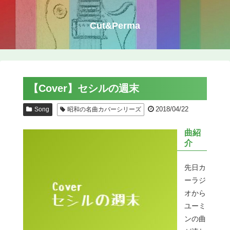
Cut&Perma
【Cover】セシルの週末
2018/04/22
Song
昭和の名曲カバーシリーズ
曲紹
介
先日カ
ーラジ
オから
ユーミ
ンの曲