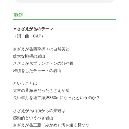
歌詞
▼さざえが岳のテーマ
（詞・曲：C&P）
さざえが岳四季折々の自然美と
雄大な眺望の岩山
さざえが岳プランクトンの殻や骨
堆積をしたチャートの岩山
ということは
太古の昔海底だったさざえが岳
長い年月を経て海抜360mになったというのか？！
さざえが岳山頂からの景観は
感動的というべき岩山
さざえが岳三瓶（みかめ）湾を遠く見つつ