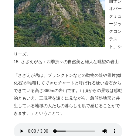
西予ジ
オパー
クミュ
ージッ
クコン
テス
ト」シ
リーズ。
15_さざえが岳：四季折々の自然美と雄大な眺望の岩山
「さざえが岳は、プランクトンなどの動物の殻や骨片(微
化石)が堆積してできたチャートと呼ばれる硬い岩石から
できている高さ360mの岩山です。山頂からの景観は感動
的ともいえ、三瓶湾を遠くに見ながら、急傾斜地形と共
生している地域の人たちの暮らしを肌で感じることがで
きます。」ということで。