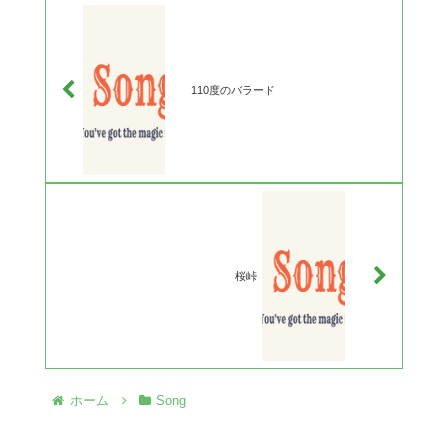
110度のバラード
桜峠
ホーム
Song