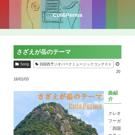
Cut&Perma
さざえが岳のテーマ
Song
四国西予ジオパークミュージックコンテスト
20
16/01/03
曲紹
介
クレオ
フーガ
「四国