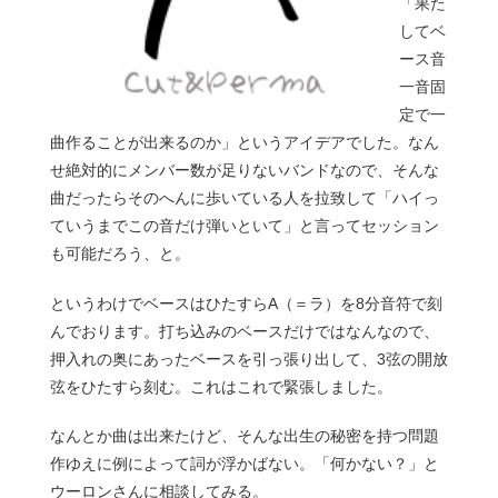
「果た
してベ
ース音
一音固
定で一
曲作ることが出来るのか」というアイデアでした。なん
せ絶対的にメンバー数が足りないバンドなので、そんな
曲だったらそのへんに歩いている人を拉致して「ハイっ
ていうまでこの音だけ弾いといて」と言ってセッション
も可能だろう、と。
というわけでベースはひたすらA（＝ラ）を8分音符で刻
んでおります。打ち込みのベースだけではなんなので、
押入れの奥にあったベースを引っ張り出して、3弦の開放
弦をひたすら刻む。これはこれで緊張しました。
なんとか曲は出来たけど、そんな出生の秘密を持つ問題
作ゆえに例によって詞が浮かばない。「何かない？」と
ウーロンさんに相談してみる。