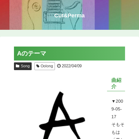
Cut&Perma
Aのテーマ
2022/04/09
Song
Oolong
曲紹
介
▼200
9-05-
17
そもそ
もは