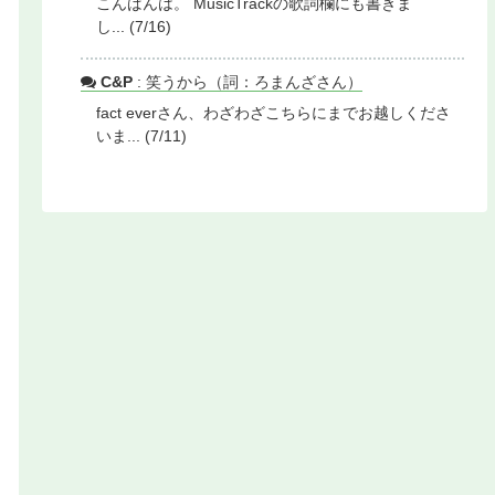
こんばんは。 MusicTrackの歌詞欄にも書きま
し... (7/16)
C&P
: 笑うから（詞：ろまんざさん）
fact everさん、わざわざこちらにまでお越しくださ
いま... (7/11)