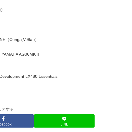
AC
Conga,V.Slap）
YAMAHA AG06MKⅡ
opment LX480 Essentials
）
ェアする
cebook
LINE