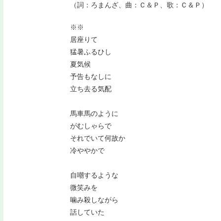
（詞：ろまんざ、曲：Ｃ＆Ｐ、歌：Ｃ＆Ｐ）
※※
居座りて
猛暑ふるひし
夏気候
予告もなしに
立ち去る気配
馬車馬のように
がむしゃらで
それでいて何故か
冷ややかで
自嘲するような
微笑みを
噛み殺しながら
話していた