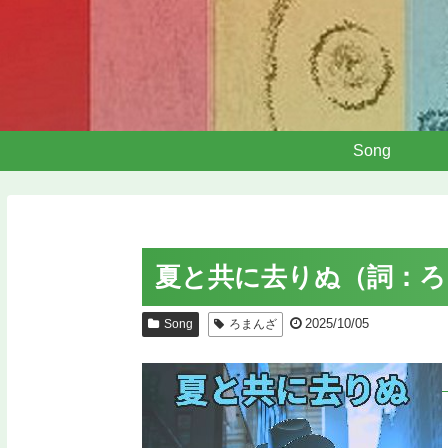
Song
夏と共に去りぬ（詞：ろ
2025/10/05
Song
ろまんざ