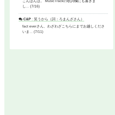
こんばんは。 MusicTrackの歌詞欄にも書きま
し... (7/16)
C&P
: 笑うから（詞：ろまんざさん）
fact everさん、わざわざこちらにまでお越しくださ
いま... (7/11)