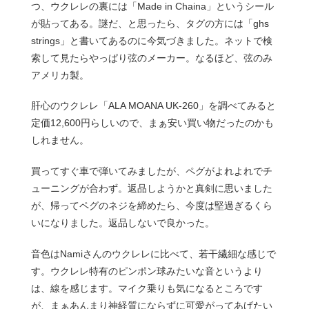
つ、ウクレレの裏には「Made in Chaina」というシール
が貼ってある。謎だ、と思ったら、タグの方には「ghs
strings」と書いてあるのに今気づきました。ネットで検
索して見たらやっぱり弦のメーカー。なるほど、弦のみ
アメリカ製。
肝心のウクレレ「ALA MOANA UK-260」を調べてみると
定価12,600円らしいので、まぁ安い買い物だったのかも
しれません。
買ってすぐ車で弾いてみましたが、ペグがよれよれでチ
ューニングが合わず。返品しようかと真剣に思いました
が、帰ってペグのネジを締めたら、今度は堅過ぎるくら
いになりました。返品しないで良かった。
音色はNamiさんのウクレレに比べて、若干繊細な感じで
す。ウクレレ特有のピンポン球みたいな音というより
は、線を感じます。マイク乗りも気になるところです
が、まぁあんまり神経質にならずに可愛がってあげたい