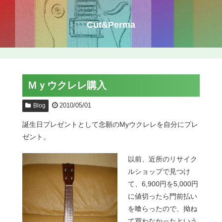
Cut&Perma
Ｍｙウクレレ購入
2010/05/01
Blog
誕生日プレゼントとして念願のMyウクレレを自分にプレ
ゼント。
以前、近所のリサイク
ルショップで見つけ
て、6,900円を5,000円
に値切ったら門前払い
を喰らったので、拗ね
て買わなかったという