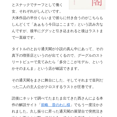
とスナックでチーフとして働く
女、それぞれがしんどいです。
大体作品の半分くらいまで彼らに付き合うのがこちらも
しんどくて「あぁもう今日はここまで」という読み方な
んですが、後半にググッと引き込まれると後はラストま
で一直線です。
タイトルのとおり通天閣が小説の真ん中にあって、その
真下の喫茶店というのが出てくるので、グーグルのスト
リートビューで見てみたら「多分ここがモデル、という
かそのまんま」という店が確認できます。
その通天閣をまさに舞台にした、そしてそれまで並列だ
った二人の主人公がクロスするラストが圧巻です。
読後にネットで調べてたまたま出てきた西さんによる本
作の解説サイト「
前略 昔のわし様
」でもう一度泣かさ
れました。久し振りに昇った通天閣の展望台で突然泣き