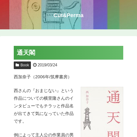
Cut&Perma
通天閣
2019/03/24
Book
西加奈子（2006年/筑摩書房）
西さんの『おまじない』という
作品についての横里隆さんのイ
ンタビューでもチラッと作品名
が出てきて気になっていた作品
です。
例によって主人公の作業員の男