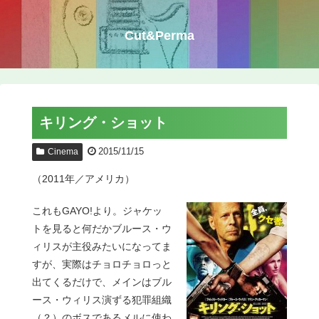
Cut&Perma
キリング・ショット
2015/11/15
Cinema
（2011年／アメリカ）
これもGAYO!より。ジャケッ
トを見ると何だかブルース・ウ
ィリスが主役みたいになってま
すが、実際はチョロチョロっと
出てくるだけで、メインはブル
ース・ウィリス演ずる犯罪組織
（？）のボスであるメルに使わ