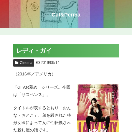
Cut&Perma
レディ・ガイ
2019/09/14
Cinema
（2016年／アメリカ）
「dTVお薦め」シリーズ。今回
は「サスペンス」。
タイトルが表するとおり「おん
な・おとこ」、弟を殺された整
形女医によって女に性転換され
た殺し屋の話です。