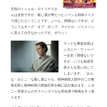
主役のミシェル・ロドリゲスさ
んは女性ですが、殺し屋が男だったシーンも特殊メイク
で演じたということです。ふーん。関係ないですが、ど
うしてもキング・オブ・ポップ、マイケル・ジャクソン
に見えて仕方なかったです。ポウっ！
マッドな整形女医は
シガニー・ウィーバ
ー女史！関係ないで
すが、いつも柏原芳
恵さんを思い出して
しまいます。「おん
な・おとこ」な殺し屋よりも、精神病院入院中のこの整
形女医と精神科医の質疑応答を軸に話が進みます。シガ
二―芳恵さんのサスペンスフルな存在感で映画を引っ張
ります。