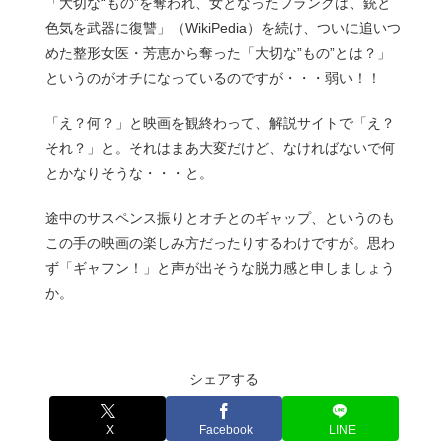
「大切な“もの”を奪われ、女となったフランクは、銃と
色気を武器に復讐」（WikiPedia）を続け、ついに追いつ
めた整形女医・芳恵から奪った「大切な”もの”とは？」
というのがオチになっているのですが・・・弱い！！
「え？何？」と映画を観終わって、解説サイトで「え？
それ？」と。それはまあ大変だけど、なければないで何
とかなりそうな・・・と。
途中のサスペンス振りとオチとのギャップ、というのも
この手の映画の楽しみ方だったりするわけですが。思わ
ず「ギャフン！」と声が出そうな脱力感と申しましょう
か。
シェアする
X
Facebook
LINE