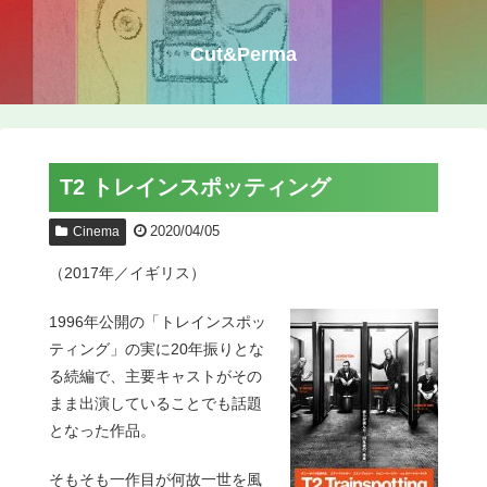
Cut&Perma
T2 トレインスポッティング
2020/04/05
Cinema
（2017年／イギリス）
1996年公開の「トレインスポッ
ティング」の実に20年振りとな
る続編で、主要キャストがその
まま出演していることでも話題
となった作品。
そもそも一作目が何故一世を風