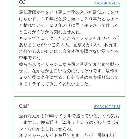
OJ
2020/04/16 21:56
最低野郎が年をとり更に年季の入った最低ぶりをひ
けらかす。１０年だと少し短いし３０年だとちょっ
と枯れている、２０年ぶりに同じキャストで作った
ところがミソかも知れませんね。
ネットでチェックしたところオフィシャルサイトが
ありましたが･･･この四人、面構えがいい。不貞腐
れ何でも人のせいにし自分本位を隠さない堂々たる
中年ですな。
彼らをスタイリッシュな映像と音楽でまとめて動か
せば、なかなか面白いものになりそうです。駄作を
２０年後に名作にする、自分も昔の曲を掘り出して
きてトライしてみようと思いました。
C&P
2020/04/17 21:33
流行なんかも20年サイクルで巡っているような気も
しますし、仰る通り「20年」というのがひとつポイ
ントなのかもしれませんね。
オフィシャルサイトを見てきましたが、最低4人組