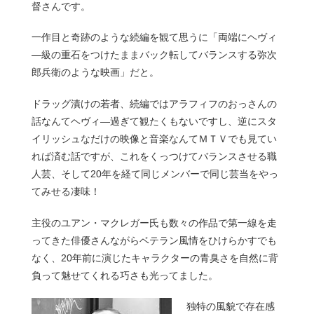
督さんです。
一作目と奇跡のような続編を観て思うに「両端にヘヴィ
―級の重石をつけたままバック転してバランスする弥次
郎兵衛のような映画」だと。
ドラッグ漬けの若者、続編ではアラフィフのおっさんの
話なんてヘヴィ―過ぎて観たくもないですし、逆にスタ
イリッシュなだけの映像と音楽なんてＭＴＶでも見てい
れば済む話ですが、これをくっつけてバランスさせる職
人芸、そして20年を経て同じメンバーで同じ芸当をやっ
てみせる凄味！
主役のユアン・マクレガー氏も数々の作品で第一線を走
ってきた俳優さんながらベテラン風情をひけらかすでも
なく、20年前に演じたキャラクターの青臭さを自然に背
負って魅せてくれる巧さも光ってました。
独特の風貌で存在感