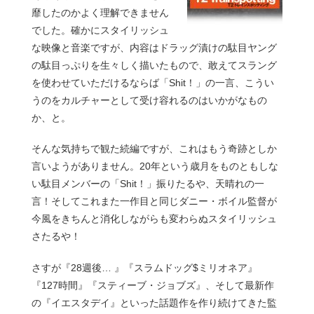
靡したのかよく理解できません
でした。確かにスタイリッシュ
な映像と音楽ですが、内容はドラッグ漬けの駄目ヤング
の駄目っぷりを生々しく描いたもので、敢えてスラング
を使わせていただけるならば「Shit！」の一言、こうい
うのをカルチャーとして受け容れるのはいかがなもの
か、と。
そんな気持ちで観た続編ですが、これはもう奇跡としか
言いようがありません。20年という歳月をものともしな
い駄目メンバーの「Shit！」振りたるや、天晴れの一
言！そしてこれまた一作目と同じダニー・ボイル監督が
今風をきちんと消化しながらも変わらぬスタイリッシュ
さたるや！
さすが『28週後… 』『スラムドッグ$ミリオネア』
『127時間』『スティーブ・ジョブズ』、そして最新作
の『イエスタデイ』といった話題作を作り続けてきた監