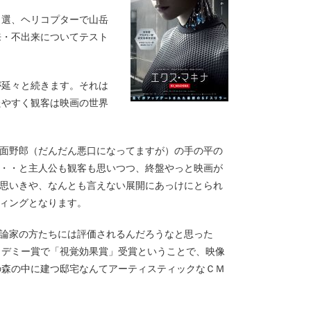
当選、ヘリコプターで山岳
来・不出来についてテスト
が延々と続きます。それは
たやすく観客は映画の世界
面野郎（だんだん悪口になってますが）の手の平の
・・と主人公も観客も思いつつ、終盤やっと映画が
思いきや、なんとも言えない展開にあっけにとられ
ィングとなります。
論家の方たちには評価されるんだろうなと思った
カデミー賞で「視覚効果賞」受賞ということで、映像
の森の中に建つ邸宅なんてアーティスティックなＣＭ