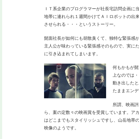
ＩＴ系企業のプログラマーが社長宅訪問企画に
地帯に連れられ１週間かけてＡＩロボットの出
させられる・・・というストーリー。
髭面社長が如何にも胡散臭くて、独特な緊張感
主人公が味わっている緊張感そのもので、実に
に引き込まれてしまいます。
何もかもが髭
上なのでは・
動き出したと
たままエンデ
所謂、映画評
ら、案の定数々の映画賞を受賞しています。ア
はどこまでもスタイリッシュですし、山岳地帯
映像のようです。