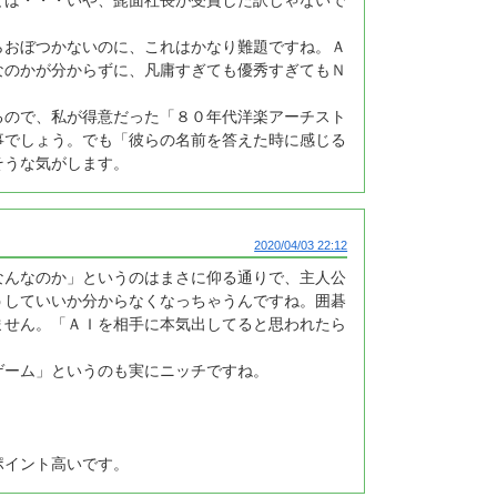
らおぼつかないのに、これはかなり難題ですね。Ａ
なのかが分からずに、凡庸すぎても優秀すぎてもＮ
るので、私が得意だった「８０年代洋楽アーチスト
事でしょう。でも「彼らの名前を答えた時に感じる
そうな気がします。
2020/04/03 22:12
なんなのか」というのはまさに仰る通りで、主人公
うしていいか分からなくなっちゃうんですね。囲碁
ません。「ＡＩを相手に本気出してると思われたら
ゲーム」というのも実にニッチですね。
ポイント高いです。