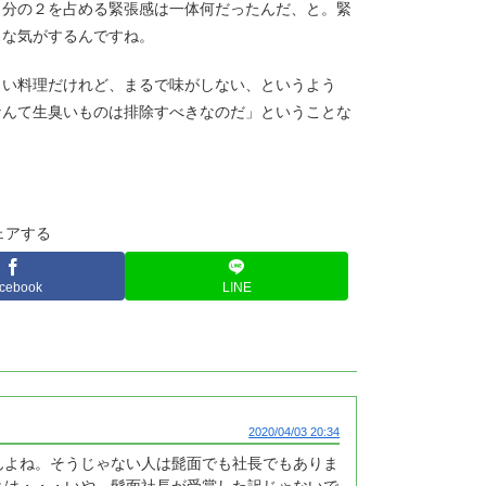
３分の２を占める緊張感は一体何だったんだ、と。緊
スな気がするんですね。
しい料理だけれど、まるで味がしない、というよう
なんて生臭いものは排除すべきなのだ」ということな
ェアする
cebook
LINE
2020/04/03 20:34
んよね。そうじゃない人は髭面でも社長でもありま
とは・・・いや、髭面社長が受賞した訳じゃないで