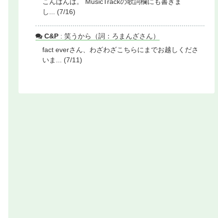
こんばんは。 MusicTrackの歌詞欄にも書きま
し... (7/16)
C&P
: 笑うから（詞：ろまんざさん）
fact everさん、わざわざこちらにまでお越しくださ
いま... (7/11)