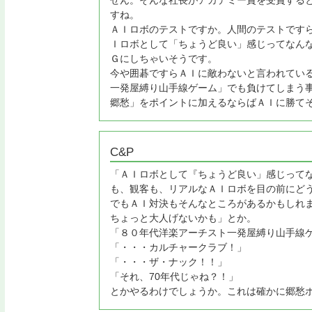
すね。
ＡＩロボのテストですか。人間のテストです
Ｉロボとして「ちょうど良い」感じってなん
Ｇにしちゃいそうです。
今や囲碁ですらＡＩに敵わないと言われてい
一発屋縛り山手線ゲーム」でも負けてしまう
郷愁」をポイントに加えるならばＡＩに勝て
C&P
「ＡＩロボとして『ちょうど良い」感じって
も、観客も、リアルなＡＩロボを目の前にど
でもＡＩ対決もそんなところがあるかもしれ
ちょっと大人げないかも」とか。
「８０年代洋楽アーチスト一発屋縛り山手線
「・・・カルチャークラブ！」
「・・・ザ・ナック！！」
「それ、70年代じゃね？！」
とかやるわけでしょうか。これは確かに郷愁