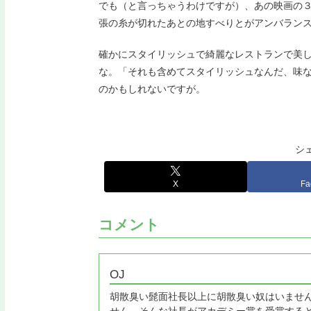
でも（と言っちゃうわけですが）、あの映画の
張の糸が切れたあとの地すべりとがアンバラン
確かにスタイリッシュで綺麗なレストランで美
な。「それも含めてスタイリッシュなんだ、味
のかもしれないですが。
シ
X
Fa
コメント
OJ
胡散臭い髭面社長以上に胡散臭い奴はいませ
せん。そんな社長がアカデミー賞を受賞する